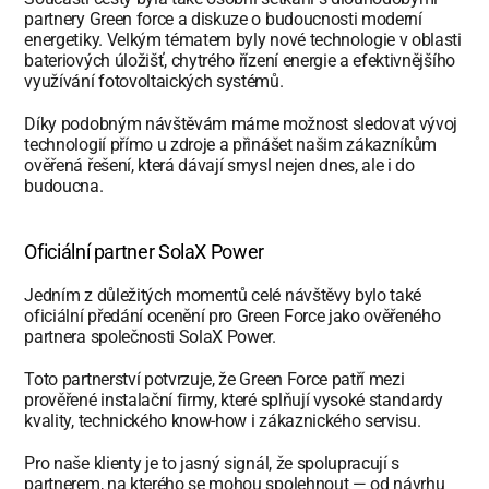
partnery Green force a diskuze o budoucnosti moderní 
energetiky. Velkým tématem byly nové technologie v oblasti 
bateriových úložišť, chytrého řízení energie a efektivnějšího 
využívání fotovoltaických systémů.
Díky podobným návštěvám máme možnost sledovat vývoj 
technologií přímo u zdroje a přinášet našim zákazníkům 
ověřená řešení, která dávají smysl nejen dnes, ale i do 
budoucna.
Oficiální partner SolaX Power
Jedním z důležitých momentů celé návštěvy bylo také 
oficiální předání ocenění pro Green Force jako ověřeného 
partnera společnosti SolaX Power.
Toto partnerství potvrzuje, že Green Force patří mezi 
prověřené instalační firmy, které splňují vysoké standardy 
kvality, technického know-how i zákaznického servisu.
Pro naše klienty je to jasný signál, že spolupracují s 
partnerem, na kterého se mohou spolehnout — od návrhu 