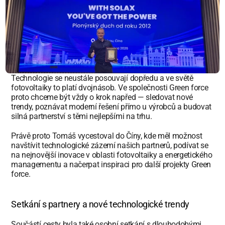
Technologie se neustále posouvají dopředu a ve světě 
fotovoltaiky to platí dvojnásob. Ve společnosti Green force 
proto chceme být vždy o krok napřed — sledovat nové 
trendy, poznávat moderní řešení přímo u výrobců a budovat 
silná partnerství s těmi nejlepšími na trhu.
Právě proto Tomáš vycestoval do Číny, kde měl možnost 
navštívit technologické zázemí našich partnerů, podívat se 
na nejnovější inovace v oblasti fotovoltaiky a energetického 
managementu a načerpat inspiraci pro další projekty Green 
force.
Setkání s partnery a nové technologické trendy
Součástí cesty byla také osobní setkání s dlouhodobými 