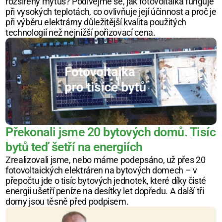
rozšířený mýtus? Podívejme se, jak fotovoltaika funguje 
při vysokých teplotách, co ovlivňuje její účinnost a proč je 
při výběru elektrárny důležitější kvalita použitých 
technologií než nejnižší pořizovací cena.
Překonali jsme 20 bytových domů. Tisíc 
bytů teď šetří na energiích
Zrealizovali jsme, nebo máme podepsáno, už přes 20 
fotovoltaických elektráren na bytových domech – v 
přepočtu jde o tisíc bytových jednotek, které díky čisté 
energii ušetří peníze na desítky let dopředu. A další tři 
domy jsou těsně před podpisem.