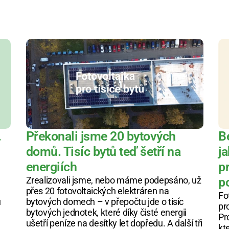
 
Překonali jsme 20 bytových 
B
domů. Tisíc bytů teď šetří na 
ja
energiích
pr
Zrealizovali jsme, nebo máme podepsáno, už 
p
přes 20 fotovoltaických elektráren na 
Fo
 
bytových domech – v přepočtu jde o tisíc 
pr
bytových jednotek, které díky čisté energii 
Pr
ušetří peníze na desítky let dopředu. A další tři 
kt