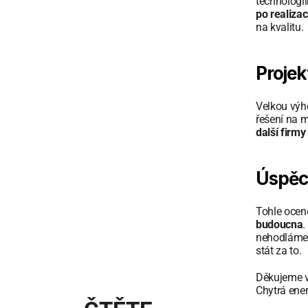
technologií
po realizac
na kvalitu.
Projek
Velkou výho
řešení na 
další firmy
Úspěc
Tohle oceně
budoucna
.
nehodláme 
stát za to.
Děkujeme v
Chytrá energ