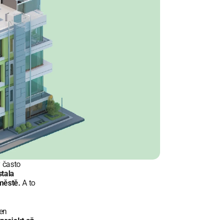
 často 
tala 
 městě.
 A to 
en 