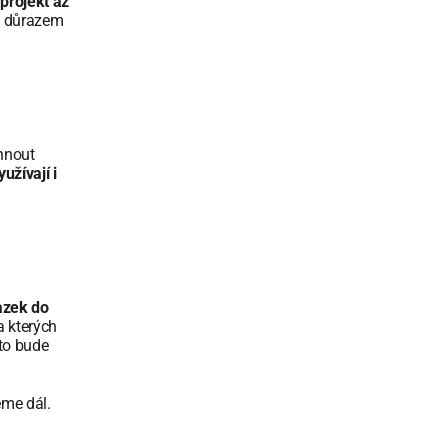
projekt až 
s důrazem 
hnout 
yužívají i 
zek do 
 kterých 
to bude 
me dál. 