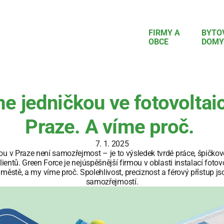
FIRMY A 
BYTOV
OBCE
DOMY
e jedničkou ve fotovoltaic
Praze. A víme proč. 
7. 1. 2025
ou v Praze není samozřejmost – je to výsledek tvrdé práce, špičkov
lientů. Green Force je nejúspěšnější firmou v oblasti instalací fotovo
městě, a my víme proč. Spolehlivost, preciznost a férový přístup js
samozřejmostí.