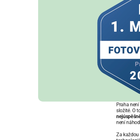
Praha není 
složité. O 
nejúspěšněj
není náhod
Za každou ú