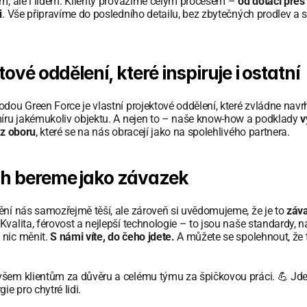
m, ale i lidem. Klienty provázíme celým procesem – 
od dotací přes 
i
. Vše připravíme do posledního detailu, bez zbytečných prodlev a 
tové oddělení, které inspiruje i ostatní
dou Green Force je vlastní projektové oddělení, které zvládne navr
míru jakémukoliv objektu. A nejen to – naše know-how a podklady 
v
 z oboru
, které se na nás obracejí jako na spolehlivého partnera.
h bereme jako závazek
ní nás samozřejmě těší, ale zároveň si uvědomujeme, že je to 
záva
 Kvalita, férovost a nejlepší technologie – to jsou naše standardy, na
nic měnit. 
S námi víte, do čeho jdete.
 A můžete se spolehnout, že 
šem klientům za důvěru a celému týmu za špičkovou práci. 💪 Jde
ie pro chytré lidi.