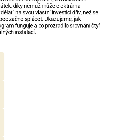
látek, díky němuž může elektrárna 
dělat" na svou vlastní investici dřív, než se 
bec začne splácet. Ukazujeme, jak 
ogram funguje a co prozradilo srovnání čtyř 
álných instalací.