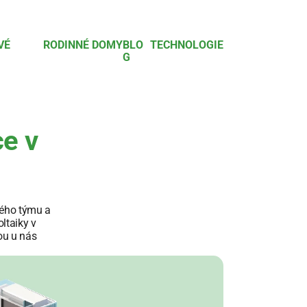
É 
RODINNÉ DOMY
BLO
TECHNOLOGIE
G
e v 
ého týmu a 
ltaiky v 
ou u nás 