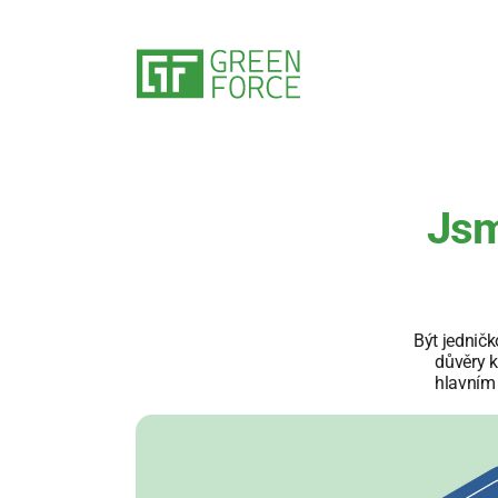
Jsm
Být jedničk
důvěry k
hlavním 