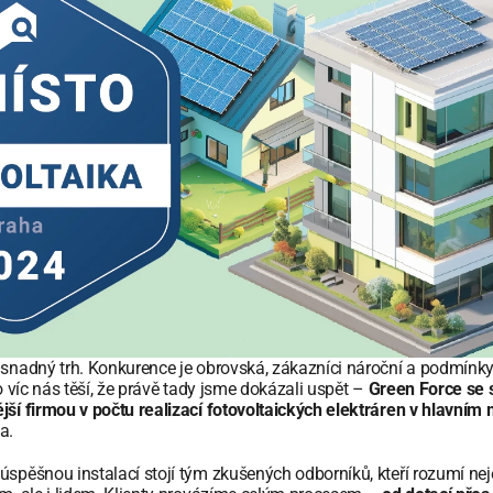
snadný trh. Konkurence je obrovská, zákazníci nároční a podmínky
to víc nás těší, že právě tady jsme dokázali uspět – 
Green Force se s
ší firmou v počtu realizací fotovoltaických elektráren v hlavním
a.
spěšnou instalací stojí tým zkušených odborníků, kteří rozumí nej