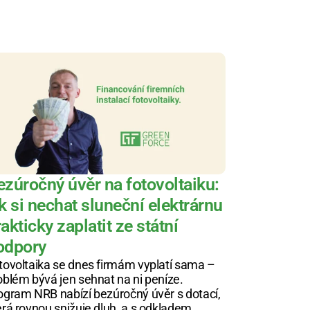
ezúročný úvěr na fotovoltaiku: 
k si nechat sluneční elektrárnu 
akticky zaplatit ze státní 
odpory
tovoltaika se dnes firmám vyplatí sama – 
oblém bývá jen sehnat na ni peníze. 
ogram NRB nabízí bezúročný úvěr s dotací, 
erá rovnou snižuje dluh, a s odkladem 