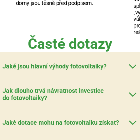
domy jsou těsně před podpisem.
sp
 
„vy
 
vů
pr
re
Časté dotazy
Jaké jsou hlavní výhody fotovoltaiky?
Jak dlouho trvá návratnost investice
do fotovoltaiky?
Jaké dotace mohu na fotovoltaiku získat?