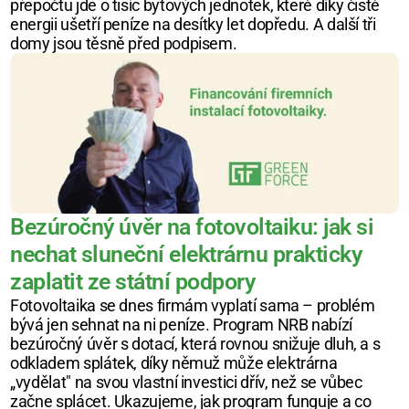
přepočtu jde o tisíc bytových jednotek, které díky čisté 
energii ušetří peníze na desítky let dopředu. A další tři 
domy jsou těsně před podpisem.
Bezúročný úvěr na fotovoltaiku: jak si 
nechat sluneční elektrárnu prakticky 
zaplatit ze státní podpory
Fotovoltaika se dnes firmám vyplatí sama – problém 
bývá jen sehnat na ni peníze. Program NRB nabízí 
bezúročný úvěr s dotací, která rovnou snižuje dluh, a s 
odkladem splátek, díky němuž může elektrárna 
„vydělat" na svou vlastní investici dřív, než se vůbec 
začne splácet. Ukazujeme, jak program funguje a co 