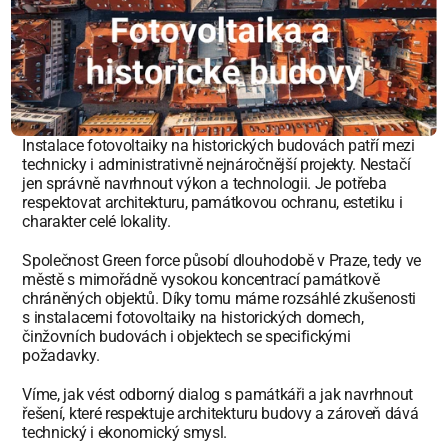
Instalace fotovoltaiky na historických budovách patří mezi 
technicky i administrativně nejnáročnější projekty. Nestačí 
jen správně navrhnout výkon a technologii. Je potřeba 
respektovat architekturu, památkovou ochranu, estetiku i 
charakter celé lokality.
Společnost Green force působí dlouhodobě v Praze, tedy ve 
městě s mimořádně vysokou koncentrací památkově 
chráněných objektů. Díky tomu máme rozsáhlé zkušenosti 
s instalacemi fotovoltaiky na historických domech, 
činžovních budovách i objektech se specifickými 
požadavky.
Víme, jak vést odborný dialog s památkáři a jak navrhnout 
řešení, které respektuje architekturu budovy a zároveň dává 
technický i ekonomický smysl.