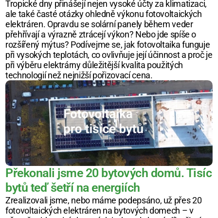
Tropické dny přinášejí nejen vysoké účty za klimatizaci, 
ale také časté otázky ohledně výkonu fotovoltaických 
elektráren. Opravdu se solární panely během veder 
přehřívají a výrazně ztrácejí výkon? Nebo jde spíše o 
rozšířený mýtus? Podívejme se, jak fotovoltaika funguje 
při vysokých teplotách, co ovlivňuje její účinnost a proč je 
při výběru elektrárny důležitější kvalita použitých 
technologií než nejnižší pořizovací cena.
Překonali jsme 20 bytových domů. Tisíc 
bytů teď šetří na energiích
Zrealizovali jsme, nebo máme podepsáno, už přes 20 
fotovoltaických elektráren na bytových domech – v 