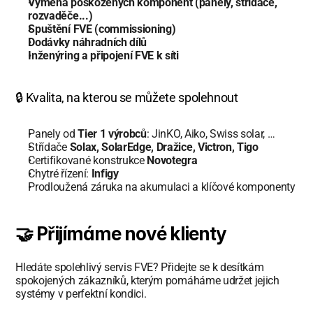
Výměna poškozených komponent (panely, střídače, 
rozvaděče...)
Spuštění FVE (commissioning)
Dodávky náhradních dílů
Inženýring a připojení FVE k síti
🔒 Kvalita, na kterou se můžete spolehnout
Panely od 
Tier 1 výrobců
: JinKO, Aiko, Swiss solar, …
Střídače 
Solax, SolarEdge, Dražice, Victron, Tigo
Certifikované konstrukce 
Novotegra
Chytré řízení: 
Infigy
Prodloužená záruka na akumulaci a klíčové komponenty
🤝 Přijímáme nové klienty
Hledáte spolehlivý servis FVE? Přidejte se k desítkám 
spokojených zákazníků, kterým pomáháme udržet jejich 
systémy v perfektní kondici.