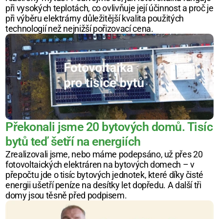
při vysokých teplotách, co ovlivňuje její účinnost a proč je 
při výběru elektrárny důležitější kvalita použitých 
technologií než nejnižší pořizovací cena.
Překonali jsme 20 bytových domů. Tisíc 
bytů teď šetří na energiích
Zrealizovali jsme, nebo máme podepsáno, už přes 20 
fotovoltaických elektráren na bytových domech – v 
přepočtu jde o tisíc bytových jednotek, které díky čisté 
energii ušetří peníze na desítky let dopředu. A další tři 
domy jsou těsně před podpisem.