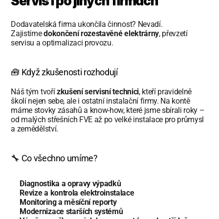
Servis i po jiných firmách
Dodavatelská firma ukončila činnost? Nevadí.
Zajistíme 
dokončení rozestavěné elektrárny
, převzetí 
servisu a optimalizaci provozu.
🧰 Když zkušenosti rozhodují
Náš tým tvoří 
zkušení servisní technici
, kteří pravidelně 
školí nejen sebe, ale i ostatní instalační firmy. Na kontě 
máme stovky zásahů a know-how, které jsme sbírali roky – 
od malých střešních FVE až po velké instalace pro průmysl 
a zemědělství.
🔧 Co všechno umíme?
Diagnostika a opravy výpadků
Revize a kontrola elektroinstalace
Monitoring a měsíční reporty
Modernizace starších systémů