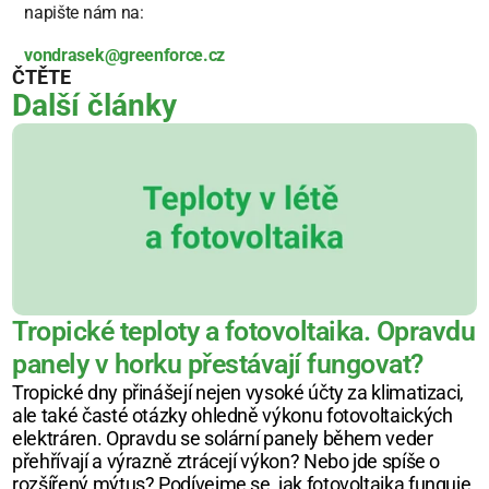
napište nám na:
vondrasek@greenforce.cz
ČTĚTE
Další články
Tropické teploty a fotovoltaika. Opravdu 
panely v horku přestávají fungovat?
Tropické dny přinášejí nejen vysoké účty za klimatizaci, 
ale také časté otázky ohledně výkonu fotovoltaických 
elektráren. Opravdu se solární panely během veder 
přehřívají a výrazně ztrácejí výkon? Nebo jde spíše o 
rozšířený mýtus? Podívejme se, jak fotovoltaika funguje 